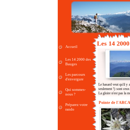
Les 14 2000
Accueil
Les 14 2000 des
Bauges
Les parcours
d'envergure
Le hasard veut qu'il y
seulement !) sont ceux
Qui sommes-
La gloire n'est pas la 
nous ?
Pointe de l'AR
Préparez votre
rando